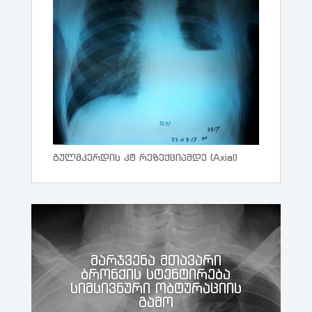
გულმკერდის კტ რეზექციამდე (Axial)
მარჯვენა მთავარი
ბრონქის სტენტირება
სიმსივნური ობტურაციის
გამო