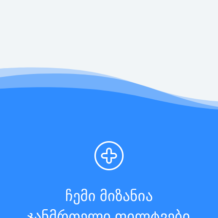
ჩემი მიზანია
ჯანმრთელი ფილტვები