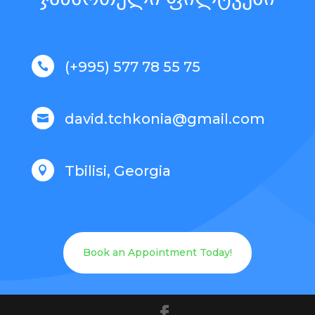
(+995) 577 78 55 75

david.tchkonia@gmail.com

Tbilisi, Georgia

Book an Appointment Today!