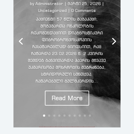
by
Administrator
|
მარტი 25, 2026
|
Uncategorized
| 0 Comments
პაციენტი 57 წლის მამაკაცი,
მოგვმართა ონკოლოგის
რეკომენდაციით დიაგნოსტიკური
ფიბრობრონქოსკოპიის
ჩასატარებლად ბიოფსიით, რაც
ჩატარდა 23.02.2026 წ. 2 კვირის
შემდეგ განვითარდა ჰაერის მწვავე
უკმარისობა მოხრჩობის შეგრძნება,
სტრიდორული სუნთქვა.
ჩატარებული გულმკერდის...
Read More